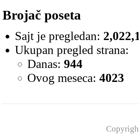
Brojač poseta
Sajt je pregledan:
2,022,
Ukupan pregled strana:
Danas:
944
Ovog meseca:
4023
Copyrig