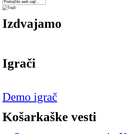
Izdvajamo
Igrači
Demo igrač
Košarkaške vesti