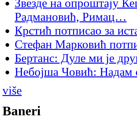
Звезде на опроштају Ке
Радмановић, Римац…
Крстић потписао за ис
Стефан Марковић потпи
Бертанс: Дуле ми је дру
Небојша Човић: Надам 
više
Baneri