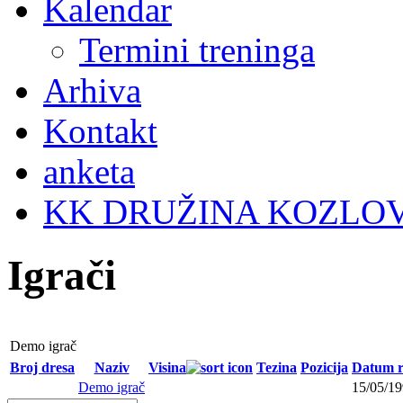
Kalendar
Termini treninga
Arhiva
Kontakt
anketa
KK DRUŽINA KOZLO
Igrači
Demo igrač
Broj dresa
Naziv
Visina
Tezina
Pozicija
Datum r
Demo igrač
15/05/1