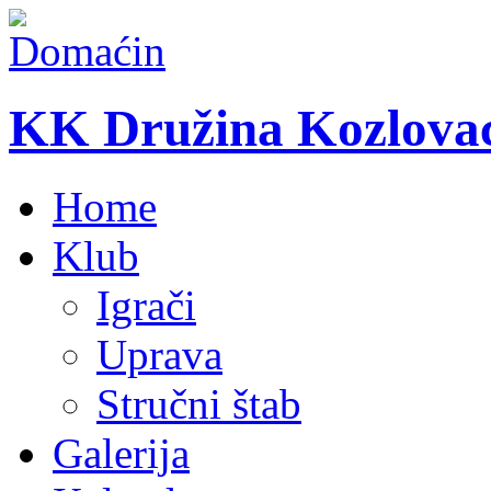
KK Družina Kozlova
Home
Klub
Igrači
Uprava
Stručni štab
Galerija