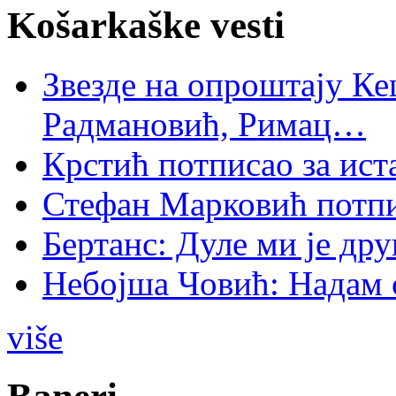
Košarkaške vesti
Звезде на опроштају Ке
Радмановић, Римац…
Крстић потписао за ис
Стефан Марковић потпи
Бертанс: Дуле ми је дру
Небојша Човић: Надам 
više