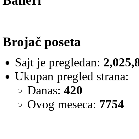
Baneri
Brojač poseta
Sajt je pregledan:
2,025,
Ukupan pregled strana:
Danas:
420
Ovog meseca:
7754