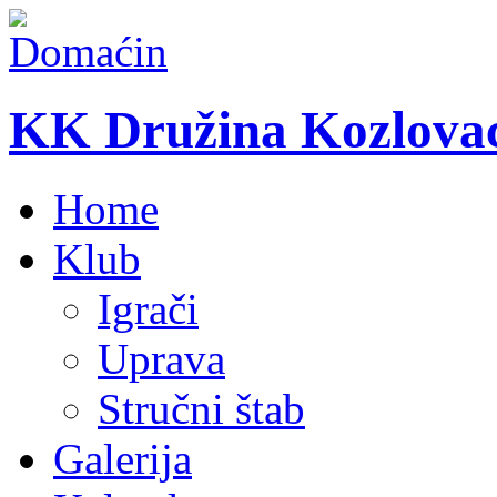
KK Družina Kozlova
Home
Klub
Igrači
Uprava
Stručni štab
Galerija