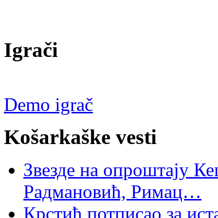
Igrači
Demo igrač
Košarkaške vesti
Звезде на опроштају Ке
Радмановић, Римац…
Крстић потписао за ис