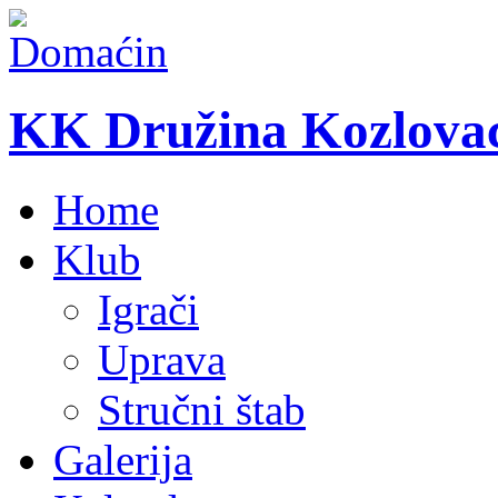
KK Družina Kozlova
Home
Klub
Igrači
Uprava
Stručni štab
Galerija