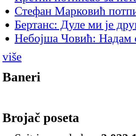
Стефан Марковић потпи
Бертанс: Дуле ми је дру
Небојша Човић: Надам 
više
Baneri
Brojač poseta