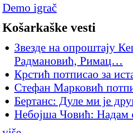
Demo igrač
Košarkaške vesti
Звезде на опроштају Ке
Радмановић, Римац…
Крстић потписао за ис
Стефан Марковић потпи
Бертанс: Дуле ми је дру
Небојша Човић: Надам 
više