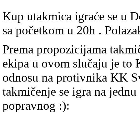
Kup utakmica igraće se u 
sa početkom u 20h . Polaza
Prema propozicijama takmiče
ekipa u ovom slučaju je t
odnosu na protivnika KK S
takmičenje se igra na jedn
popravnog :):