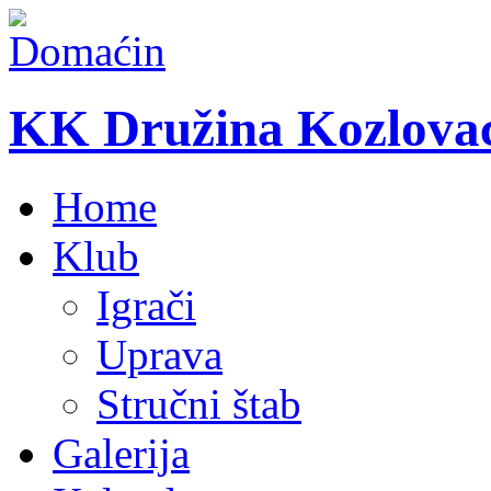
KK Družina Kozlova
Home
Klub
Igrači
Uprava
Stručni štab
Galerija