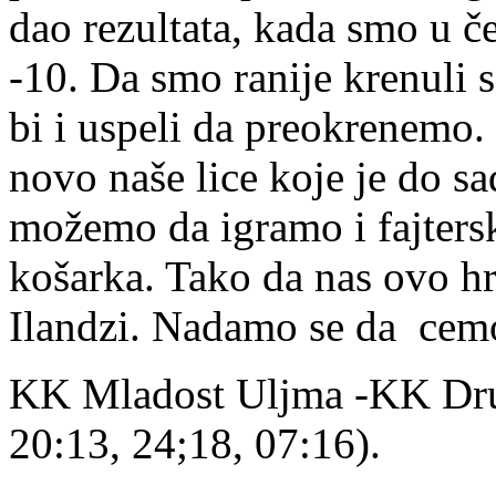
dao rezultata, kada smo u če
-10. Da smo ranije krenuli
bi i uspeli da preokrenemo.
novo naše lice koje je do sa
možemo da igramo i fajters
košarka. Tako da nas ovo hra
Ilandzi. Nadamo se da cemo 
KK Mladost Uljma -KK Dru
20:13, 24;18, 07:16).