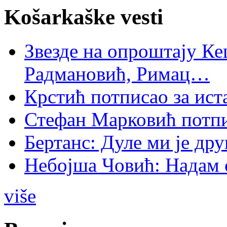
Košarkaške vesti
Звезде на опроштају Ке
Радмановић, Римац…
Крстић потписао за ис
Стефан Марковић потпи
Бертанс: Дуле ми је дру
Небојша Човић: Надам 
više